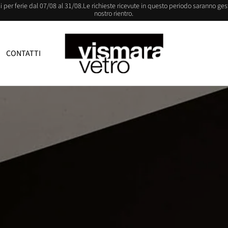
i per ferie dal 07/08 al 31/08.Le richieste ricevute in questo periodo saranno gest
nostro rientro.
CONTATTI